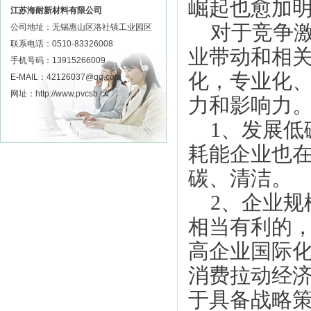
崛起也愈加
江苏海耐新材料有限公司
对于竞争激
公司地址：无锡惠山区洛社镇工业园区
联系电话：0510-83326008
业带动和相
手机号码：13915266009
化，专业化
E-MAIL：42126037@qq.com
网址：http://www.pvcsb.cn
力和影响力
1、发展低
耗能企业也
碳、清洁。
2、企业规
相当有利的
高企业国际
消费拉动经
于具备战略