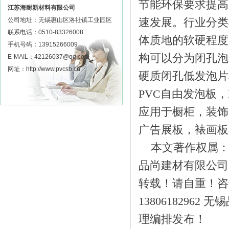
节能环保要求提高
江苏海耐新材料有限公司
速发展。行业分类
公司地址：无锡惠山区洛社镇工业园区
联系电话：0510-83326008
体质地的软硬程度
手机号码：13915266009
构可以分为闭孔泡
E-MAIL：42126037@qq.com
网址：http://www.pvcsb.cn
硬质闭孔低发泡片
PVC自由发泡板
应用于橱柜，装饰
广告展板，裱画板
本文著作权属：国
品尚建材有限公司
转载！请自重！咨询
1380618296
理编排发布！